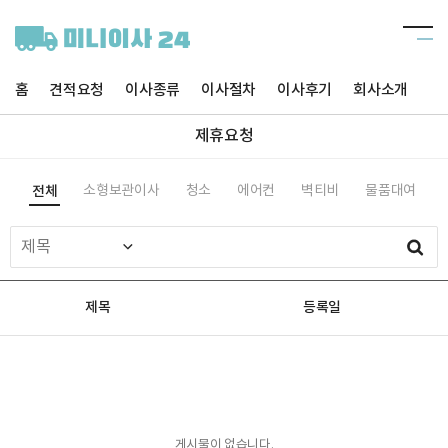
홈
견적요청
이사종류
이사절차
이사후기
회사소개
제
제휴요청
전체
소형보관이사
청소
에어컨
벽티비
물품대여
제목
등록일
게시물이 없습니다.